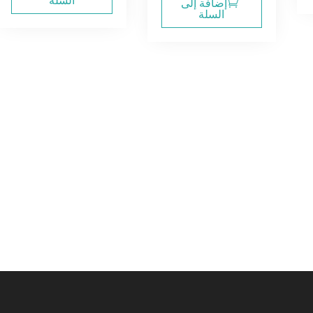
السلة
إضافة إلى
6.00$.
30.00$.
السلة