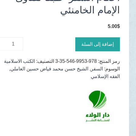
الإمام الخامنئي
5.00
$
كمية
إضافة إلى السلة
أحكام
السفر-
رمز المنتج:
978-9953-546-35-3
التصنيف:
الكتب الاسلامية
طبقاً
الوسوم:
السفر
,
الشيخ حسن محمد فياض حسين العاملي
,
لفتاوى
الفقه الإسلامي
الإمام
الخامنئي