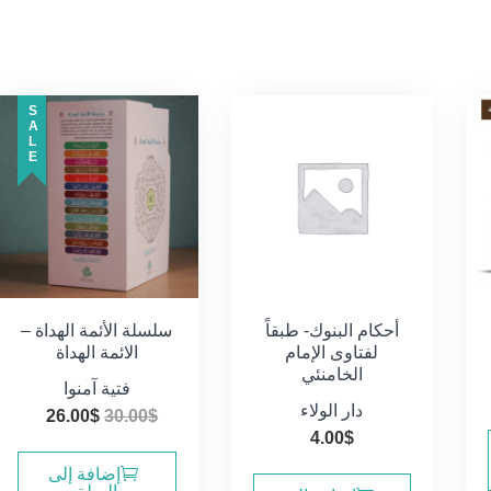
SALE
أحكام البنوك- طبقاً
سلسلة الأئمة الهداة –
لفتاوى الإمام
الائمة الهداة
الخامنئي
فتية آمنوا
دار الولاء
السعر
السعر
26.00
$
30.00
$
4.00
$
الأصلي
الحال
هو:
هو:
إضافة إلى