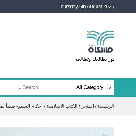
Ski
Thursday 6th August 2026
t
conten
مشكاة
نور يطالعك وتطالعه
الرئيسية
/
المتجر
/
الكتب الاسلامية
/ أحكام السفر- طبقاً لفت