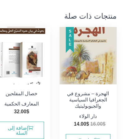
منتجات ذات صلة
SALE
الهجرة – مشروع في
خصال المفلحين
الجغرافيا السياسية
المعارف الحكمية
والجيوبوليتيك
32.00
$
دار الولاء
السعر
السعر
14.00
$
16.00
$
إضافة إلى
الأصلي
الحالي
السلة