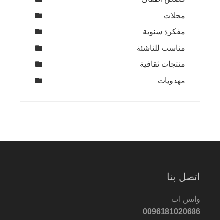
مجلات
مفكرة سنوية
مناسب للناشئة
منتجات ثقافية
مهدويات
اتصل بنا
واتس اب
0096181020686