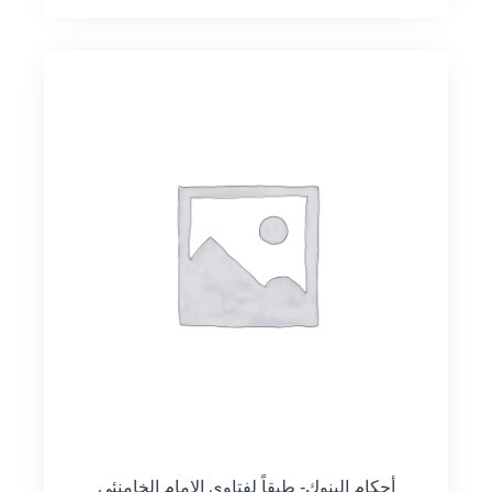
أحكام البنوك- طبقاً لفتاوى الإمام الخامنئي