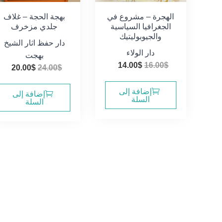
الهجرة – مشروع في
بهجة الحجة – غلاف
الجغرافيا السياسية
جلدي مزخرف
والجيوبوليتيك
دار حفظ اثار الشيخ
دار الولاء
بهجت
السعر
السعر
14.00
$
16.00
$
السعر
ال
20.00
$
24.00
$
الأصلي
الحالي
الأصلي
الح
هو:
هو:
إضافة إلى
هو:
هو:
إضافة إلى
السلة
16.00$.
14.00$.
السلة
0$.
24.00$.