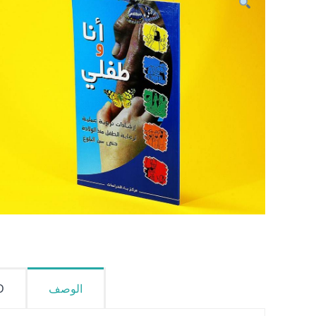
الوصف
D