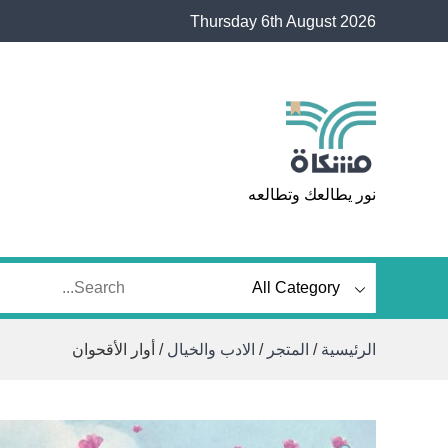
Ski
Thursday 6th August 2026
t
conten
مشكاة
نور يطالعك وتطالعه
الرئيسية
/
المتجر
/
الادب والخيال
/ أوار الأقحوان