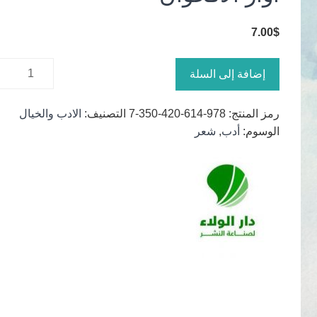
7.00
$
كمية أوار
إضافة إلى السلة
الأقحوان
رمز المنتج:
978-614-420-350-7
التصنيف:
الادب والخيال
الوسوم:
أدب
,
شعر