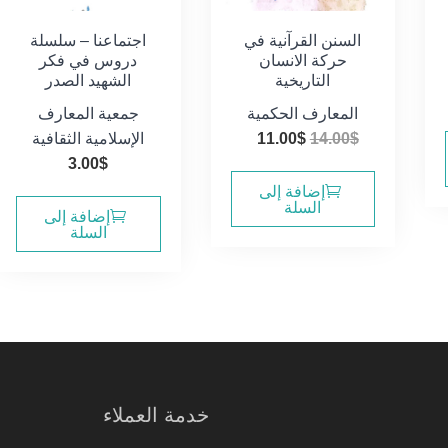
السنن القرآنية في
اجتماعنا – سلسلة
حركة الانسان
دروس في فكر
التاريخية
الشهيد الصدر
المعارف الحكمية
جمعية المعارف
السعر
السعر
$
14.00
$
11.00
الإسلامية الثقافية
الأصلي
الحالي
3.00
$
هو:
هو:
إضافة إلى
السلة
11.00$.
14.00$.
إضافة إلى
السلة
خدمة العملاء