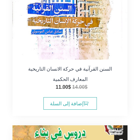
السنن القرآنية في حركة الانسان التاريخية
المعارف الحكمية
السعر
السعر
11.00
$
14.00
$
الأصلي
الحالي
هو:
هو:
إضافة إلى السلة
11.00$.
14.00$.