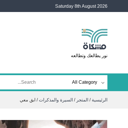
Ski
Saturday 8th August 2026
t
conten
مشكاة
نور يطالعك وتطالعه
الرئيسية
/
المتجر
/
السيرة والمذكرات
/ ابق معي