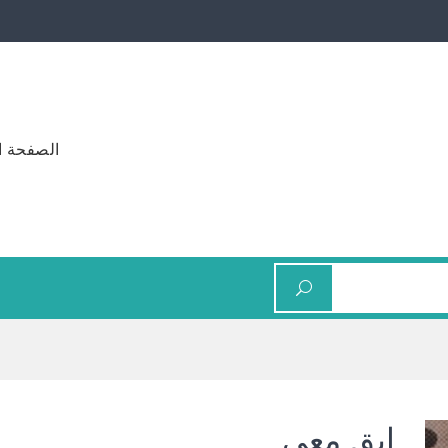
الصفحة ا
ابق معي