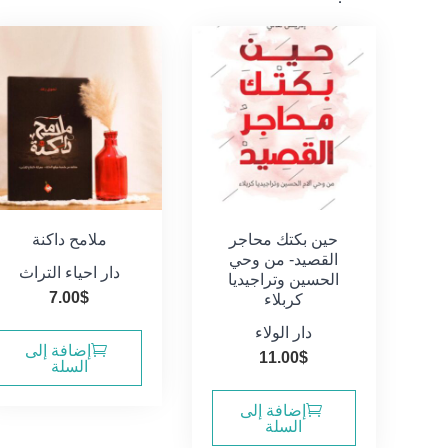
حين بكتك محاجر
ملامح داكنة
القصيد- من وحي
دار احياء التراث
الحسين وتراجيديا
7.00
$
كربلاء
دار الولاء
إضافة إلى
11.00
$
السلة
إضافة إلى
السلة