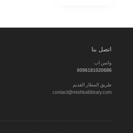
اتصل بنا
واتس اب
0096181020686
طريق المطار القديم
contact@mishkatlibrary.com