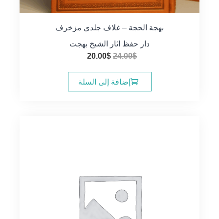
بهجة الحجة – غلاف جلدي مزخرف
دار حفظ اثار الشيخ بهجت
السعر
السعر
20.00
$
24.00
$
الأصلي
الحالي
هو:
هو:
إضافة إلى السلة
20.00$.
24.00$.