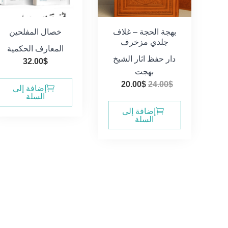
بهجة الحجة – غلاف
خصال المفلحين
جلدي مزخرف
المعارف الحكمية
دار حفظ اثار الشيخ
32.00
$
بهجت
السعر
السعر
20.00
$
24.00
$
إضافة إلى
الأصلي
الحالي
السلة
هو:
هو:
إضافة إلى
السلة
20.00$.
24.00$.