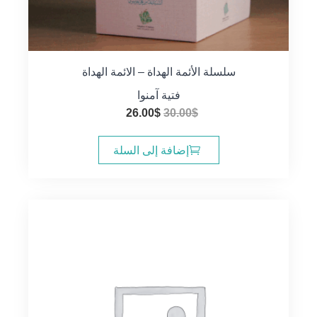
سلسلة الأئمة الهداة – الائمة الهداة
فتية آمنوا
السعر
السعر
26.00
$
30.00
$
الأصلي
الحالي
هو:
هو:
إضافة إلى السلة
26.00$.
30.00$.