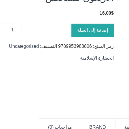
16.00
$
كمية
إضافة إلى السلة
الأربعون
للسالكين
رمز المنتج:
9789953983806
التصنيف:
Uncategorized
الحضارة الإسلامية
ية
BRAND
مراجعات (0)