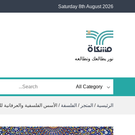
Ski
Saturday 8th August 2026
t
conten
مشكاة
نور يطالعك وتطالعه
الرئيسية
/
المتجر
/
الفلسفة
/ الأسس الفلسفية والعرفانية للول