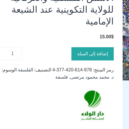
للولاية التكوينية عند الشيعة
الإمامية
15.00
$
كمية
إضافة إلى السلة
الأسس
الفلسفية
رمز المنتج:
978-614-420-377-4
التصنيف:
الفلسفة
الوسوم:
والعرفانية
د. محمد محمود مرتضى
,
فلسفة
للولاية
التكوينية
عند
الشيعة
الإمامية