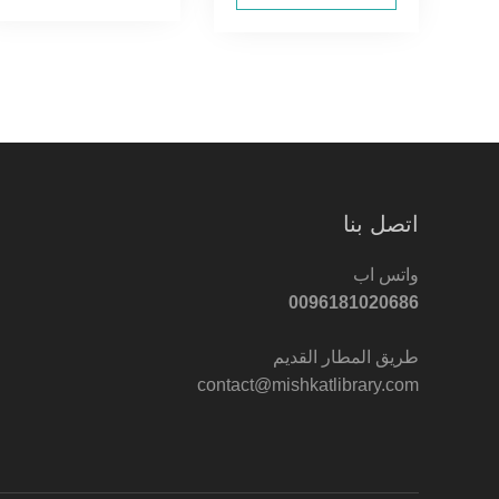
اتصل بنا
واتس اب
0096181020686
طريق المطار القديم
contact@mishkatlibrary.com