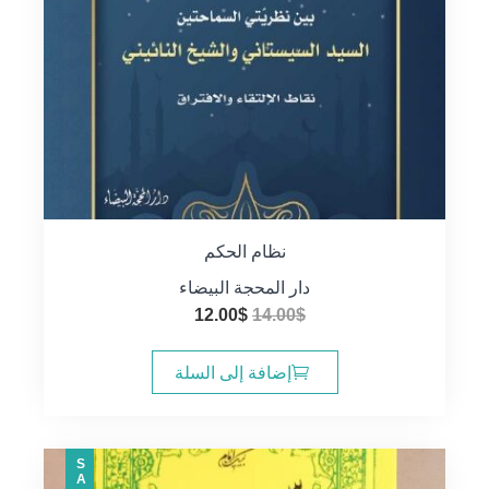
نظام الحكم
دار المحجة البيضاء
السعر
السعر
12.00
$
14.00
$
الأصلي
الحالي
هو:
هو:
إضافة إلى السلة
12.00$.
14.00$.
SALE