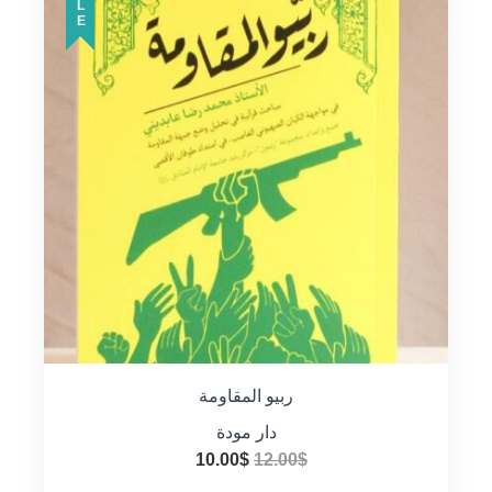
ربيو المقاومة
دار مودة
السعر
السعر
10.00
$
12.00
$
الأصلي
الحالي