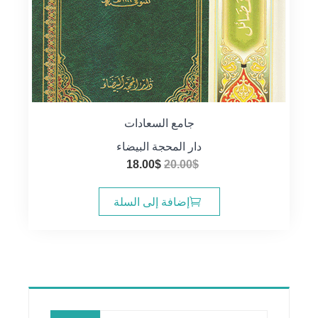
جامع السعادات
دار المحجة البيضاء
السعر
السعر
18.00
$
20.00
$
الأصلي
الحالي
هو:
هو:
إضافة إلى السلة
18.00$.
20.00$.