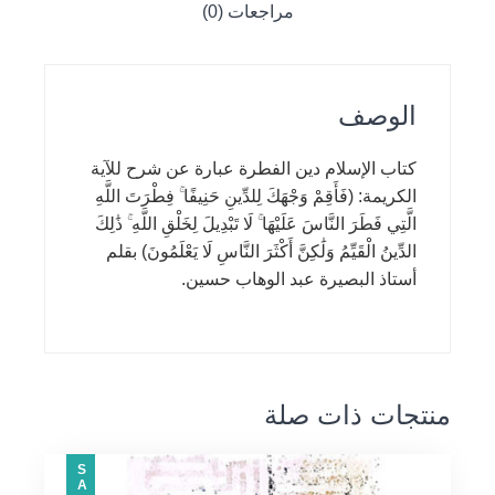
مراجعات (0)
الوصف
كتاب الإسلام دين الفطرة عبارة عن شرح للآية
الكريمة: (فَأَقِمْ وَجْهَكَ لِلدِّينِ حَنِيفًا ۚ فِطْرَتَ اللَّهِ
الَّتِي فَطَرَ النَّاسَ عَلَيْهَا ۚ لَا تَبْدِيلَ لِخَلْقِ اللَّهِ ۚ ذَٰلِكَ
الدِّينُ الْقَيِّمُ وَلَٰكِنَّ أَكْثَرَ النَّاسِ لَا يَعْلَمُونَ) بقلم
أستاذ البصيرة عبد الوهاب حسين.
منتجات ذات صلة
SALE