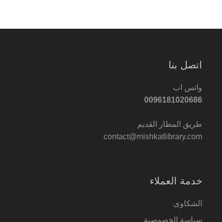
اتصل بنا
واتس اب
0096181020686
طريق المطار القديم
contact@mishkatlibrary.com
خدمة العملاء
الشكاوى
سياسة الخصوصية