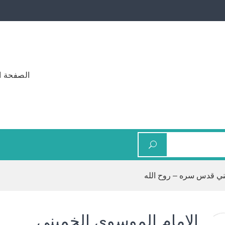
الصفحة ا
يني قدس سره – روح الله
الإمام الموسوي الخميني