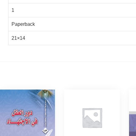
1
Paperback
14×21