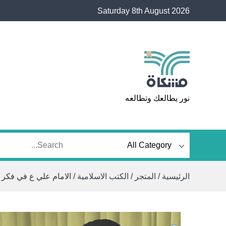
Ski
Saturday 8th August 2026
t
conten
مشكاة
نور يطالعك وتطالعه
الرئيسية
/
المتجر
/
الكتب الاسلامية
/ الامام علي ع في فكر ا