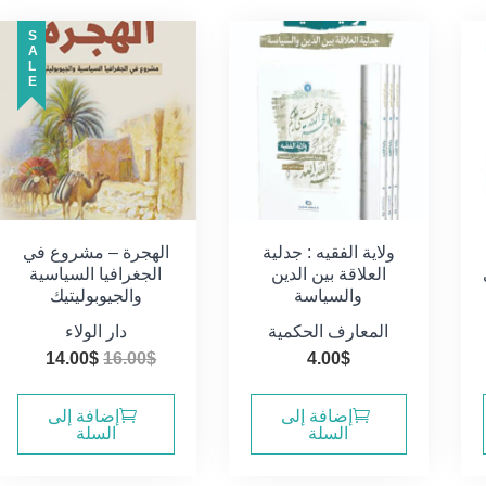
SALE
ولاية الفقيه : جدلية
الهجرة – مشروع في
العلاقة بين الدين
الجغرافيا السياسية
والسياسة
والجيوبوليتيك
المعارف الحكمية
دار الولاء
السعر
السعر
14.00
$
16.00
$
4.00
$
الأصلي
الحال
هو:
هو:
إضافة إلى
إضافة إلى
السلة
السلة
4.00$.
16.00$.