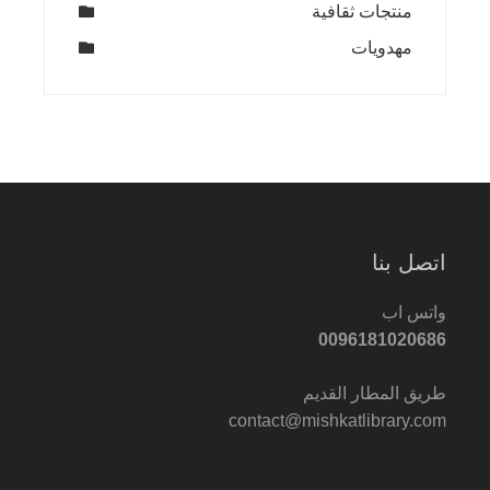
منتجات ثقافية
مهدويات
اتصل بنا
واتس اب
0096181020686
طريق المطار القديم
contact@mishkatlibrary.com