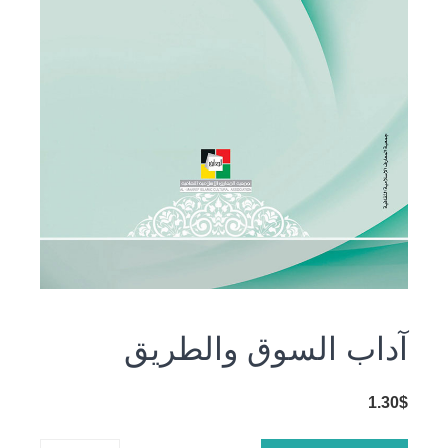
آداب السوق والطريق
1.30
$