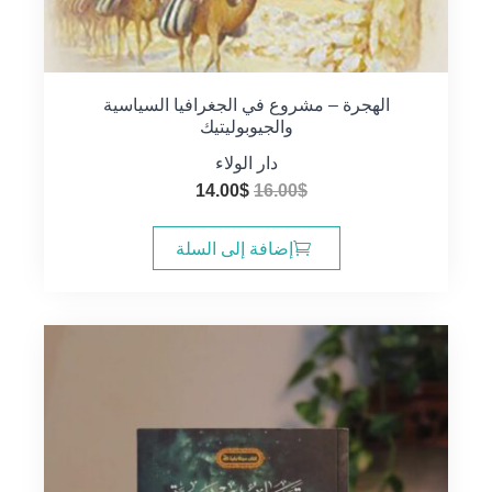
الهجرة – مشروع في الجغرافيا السياسية
والجيوبوليتيك
دار الولاء
السعر
السعر
14.00
$
16.00
$
الأصلي
الحالي
هو:
هو:
إضافة إلى السلة
14.00$.
16.00$.