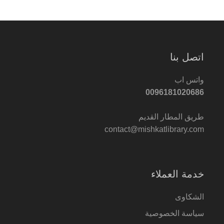
اتصل بنا
واتس اب
0096181020686
طريق المطار القديم
contact@mishkatlibrary.com
خدمة العملاء
الشكاوى
سياسة الخصوصية