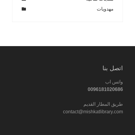
مهدويات
اتصل بنا
واتس اب
0096181020686
طريق المطار القديم
contact@mishkatlibrary.com