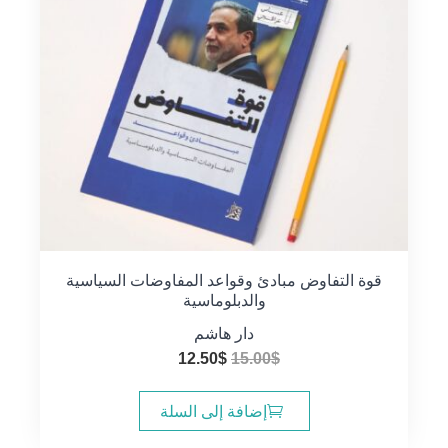
قوة التفاوض مبادئ وقواعد المفاوضات السياسية
والدبلوماسية
دار هاشم
السعر
السعر
12.50
$
15.00
$
الأصلي
الحالي
هو:
هو:
إضافة إلى السلة
12.50$.
15.00$.