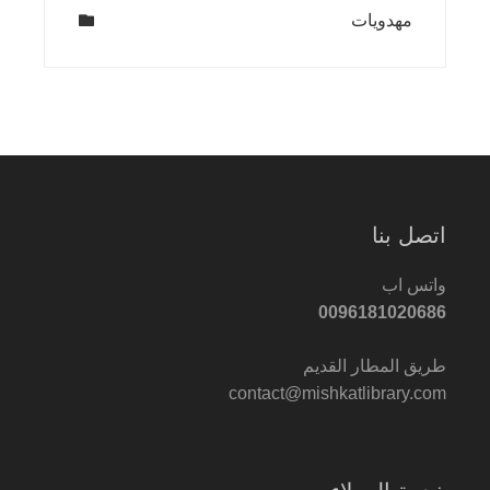
مهدويات
اتصل بنا
واتس اب
0096181020686
طريق المطار القديم
contact@mishkatlibrary.com