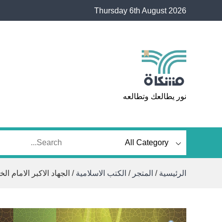
Ski
Thursday 6th August 2026
t
conten
مشكاة
نور يطالعك وتطالعه
الرئيسية
/
المتجر
/
الكتب الاسلامية
/ الجهاد الاكبر الامام ا