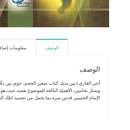
الوصف
معلومات إضاف
الوصف
أخي القارىء بين يديك كتاب صغير الحجم، حوى بين دفّتي
ويمتاز بجانبين، الأهميّة البالغة للموضوع نفسه حيث هو غا
الإمام الخميني قدس سره بما يحمل من تجسيد لتلك التع