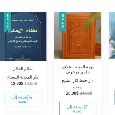
SALE
SALE
بهجة الحجة – غلاف
نظام الحكم
جلدي مزخرف
دار المحجة البيضاء
دار حفظ اثار الشيخ
السعر
السعر
12.00
$
14.00
$
بهجت
الأصلي
الحال
السعر
السعر
20.00
$
24.00
$
هو:
هو:
إضافة إلى
الأصلي
الحالي
السلة
2.00$.
14.00$.
هو:
هو:
إضافة إلى
السلة
20.00$.
24.00$.