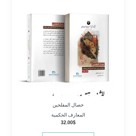
خصال المفلحين
المعارف الحكمية
32.00
$