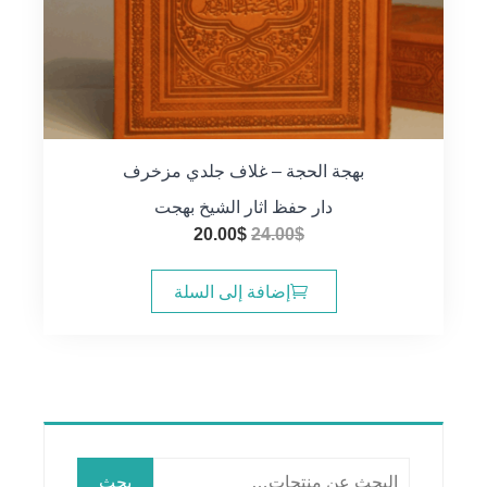
بهجة الحجة – غلاف جلدي مزخرف
دار حفظ اثار الشيخ بهجت
السعر
السعر
20.00
$
24.00
$
الأصلي
الحالي
هو:
هو:
إضافة إلى السلة
20.00$.
24.00$.
البحث
بحث