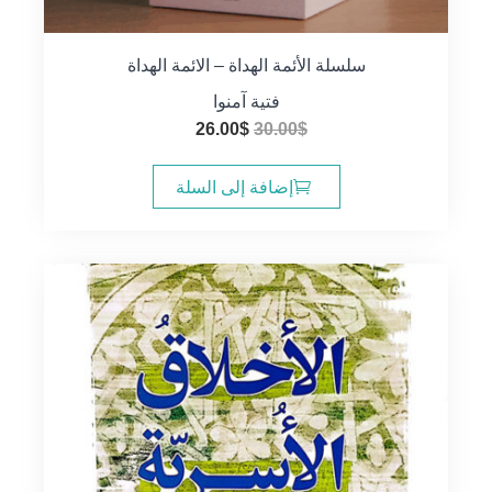
سلسلة الأئمة الهداة – الائمة الهداة
فتية آمنوا
السعر
السعر
26.00
$
30.00
$
الأصلي
الحالي
هو:
هو:
إضافة إلى السلة
26.00$.
30.00$.