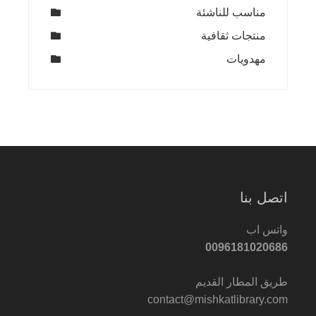
مناسب للناشئة
منتجات ثقافية
مهدويات
اتصل بنا
واتس اب
0096181020686
طريق المطار القديم
contact@mishkatlibrary.com