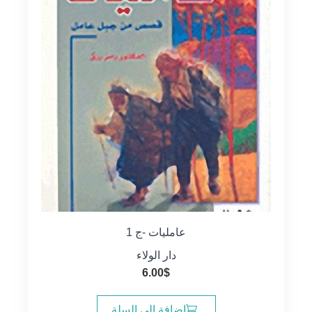
عامليات -ج 1
دار الولاء
6.00
$
إضافة إلى السلة