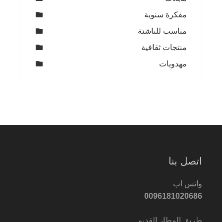
مفكرة سنوية
مناسب للناشئة
منتجات ثقافية
مهدويات
اتصل بنا
واتس اب
0096181020686
طريق المطار القديم