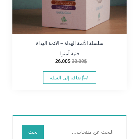
سلسلة الأئمة الهداة – الائمة الهداة
فتية آمنوا
السعر
السعر
26.00
$
30.00
$
الأصلي
الحالي
هو:
هو:
إضافة إلى السلة
26.00$.
30.00$.
البحث
بحث
عن: