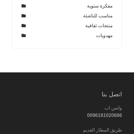
مفكرة سنوية
مناسب للناشئة
منتجات ثقافية
مهدويات
اتصل بنا
واتس اب
0096181020686
طريق المطار القديم