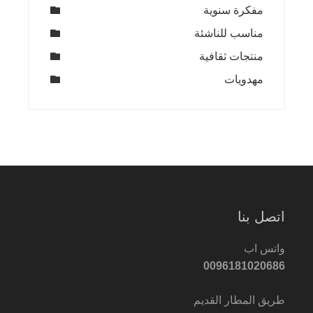
مفكرة سنوية
مناسب للناشئة
منتجات ثقافية
مهدويات
اتصل بنا
واتس اب
0096181020686
طريق المطار القديم