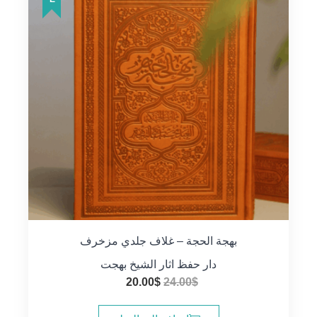
بهجة الحجة – غلاف جلدي مزخرف
دار حفظ اثار الشيخ بهجت
السعر
السعر
20.00
$
24.00
$
الأصلي
الحالي
هو:
هو: