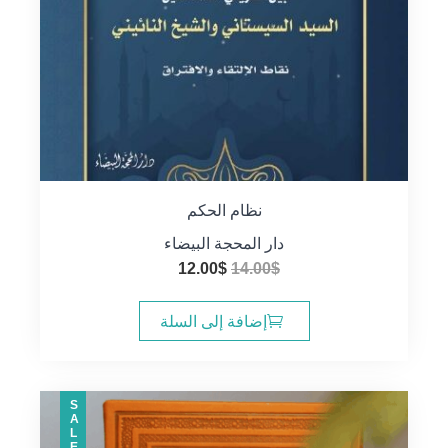
نظام الحكم
دار المحجة البيضاء
السعر
السعر
12.00
$
14.00
$
الأصلي
الحالي
هو:
هو:
إضافة إلى السلة
12.00$.
14.00$.
SALE