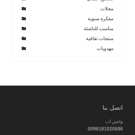
مجلات
مفكرة سنوية
مناسب للناشئة
منتجات ثقافية
مهدويات
اتصل بنا
واتس اب
0096181020686