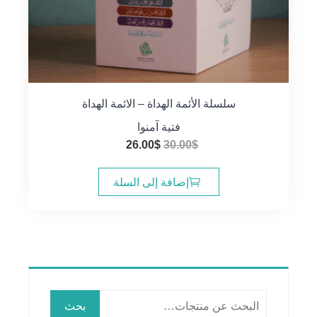
سلسلة الأئمة الهداة – الائمة الهداة
فتية آمنوا
السعر
السعر
26.00
$
30.00
$
الأصلي
الحالي
هو:
هو:
إضافة إلى السلة
26.00$.
30.00$.
البحث
بحث
عن: