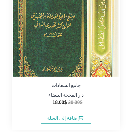
جامع السعادات
دار المحجة البيضاء
السعر
السعر
18.00
$
20.00
$
الأصلي
الحالي
هو:
هو:
إضافة إلى السلة
18.00$.
20.00$.