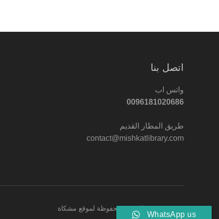
اتصل بنا
واتس اب
0096181020686
طريق المطار القديم
contact@mishkatlibrary.com
© 2022 جميع الحقوق محفوظة لموقع مشكاة
WhatsApp us