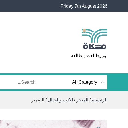
Ski
Friday 7th August 2026
t
conten
مشكاة
نور يطالعك وتطالعه
الرئيسية
/
المتجر
/
الادب والخيال
/ الضمير