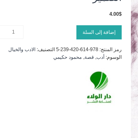
4.00
$
كمية
إضافة إلى السلة
الضمير
رمز المنتج:
978-614-420-239-5
التصنيف:
الادب والخيال
الوسوم:
أدب
,
قصة
,
محمود حكيمي