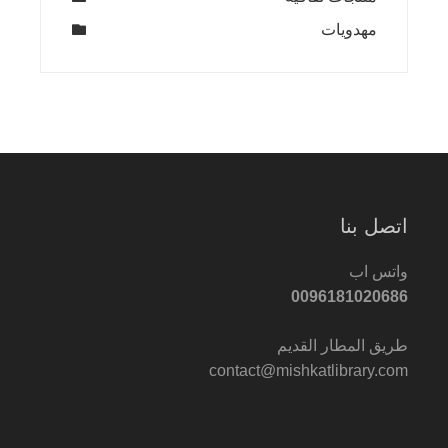
مهدويات
اتصل بنا
واتس اب
0096181020686
طريق المطار القديم
contact@mishkatlibrary.com