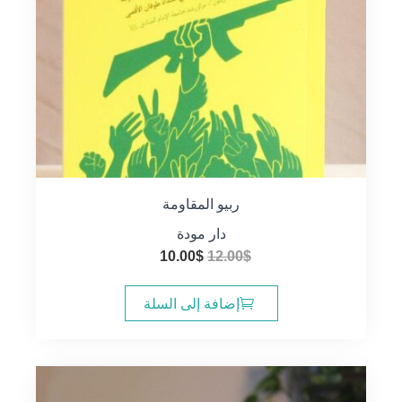
ربيو المقاومة
دار مودة
السعر
السعر
10.00
$
12.00
$
الأصلي
الحالي
هو:
هو:
إضافة إلى السلة
10.00$.
12.00$.