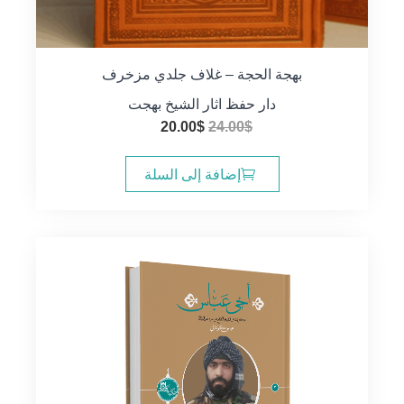
بهجة الحجة – غلاف جلدي مزخرف
دار حفظ اثار الشيخ بهجت
السعر
السعر
20.00
$
24.00
$
الأصلي
الحالي
هو:
هو:
إضافة إلى السلة
20.00$.
24.00$.