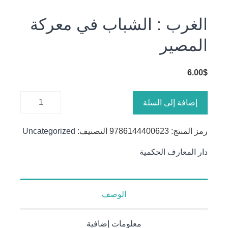
الغرب : الشباب في معركة
المصير
6.00
$
كمية
إضافة إلى السلة
الغرب :
الشباب
رمز المنتج:
9786144400623
التصنيف:
Uncategorized
في معركة
المصير
دار المعارف الحكمية
الوصف
معلومات إضافية