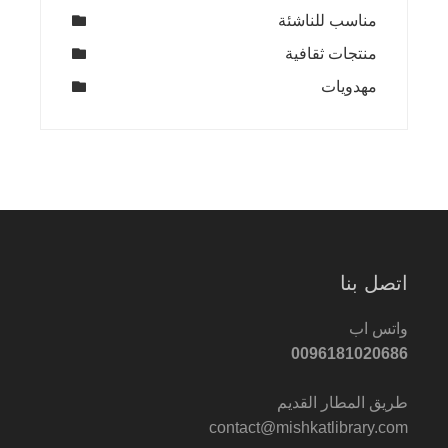
مناسب للناشئة
منتجات ثقافية
مهدويات
اتصل بنا
واتس اب
0096181020686
طريق المطار القديم
contact@mishkatlibrary.com