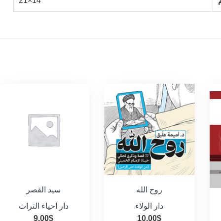
14×21
روح الله
سيد القصر
دار الولاء
دار احياء التراث
9.00
$
10.00
$