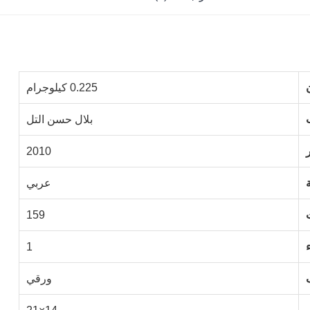
0.225 كيلوجرام
بلال حسن التل
2010
عربي
159
1
ورقي