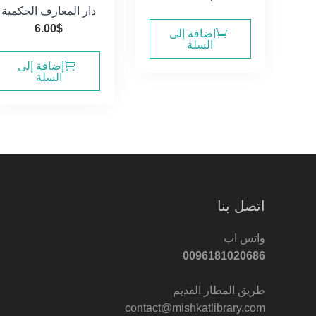
دار المعارف الحكمية
6.00
$
إضافة إلى
السلة
إضافة إلى
السلة
اتصل بنا
واتس اب
0096181020686
طريق المطار القديم
contact@mishkatlibrary.com