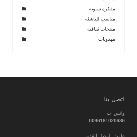
مفكرة سنوية
مناسب للناشئة
منتجات ثقافية
مهدويات
اتصل بنا
واتس اب
0096181020686
طريق المطار القديم