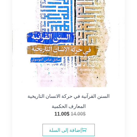
السنن القرآنية في حركة الانسان التاريخية
المعارف الحكمية
السعر
السعر
11.00
$
14.00
$
الأصلي
الحالي
هو:
هو:
إضافة إلى السلة
11.00$.
14.00$.