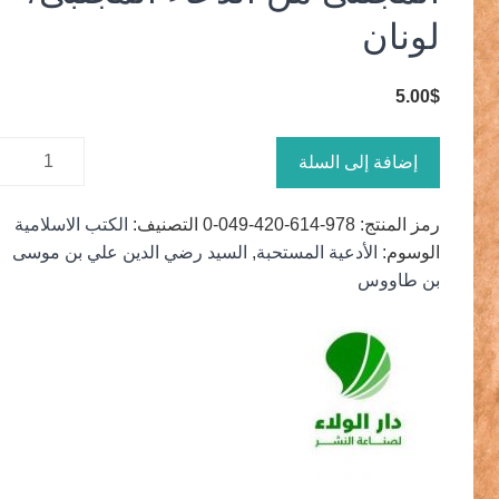
لونان
5.00
$
كمية
إضافة إلى السلة
المجتنى
من الدعاء
رمز المنتج:
978-614-420-049-0
التصنيف:
الكتب الاسلامية
المجتبى/
الوسوم:
الأدعية المستحبة
,
السيد رضي الدين علي بن موسى
لونان
بن طاووس