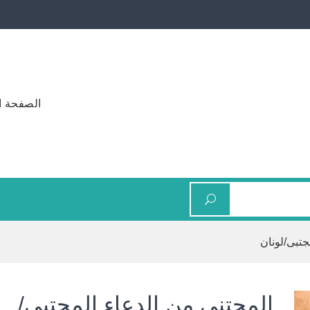
الصفحة ا
جتبى/لونان
المجتنى من الدعاء المجتبى/