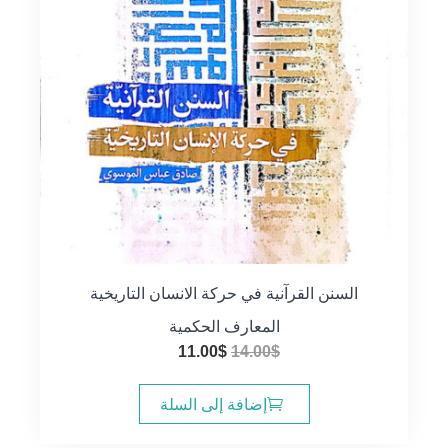
السنن القرآنية في حركة الانسان التاريخية
المعارف الحكمية
السعر
السعر
11.00
$
14.00
$
الأصلي
الحالي
هو:
هو:
إضافة إلى السلة
11.00$.
14.00$.