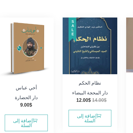
SALE
نظام الحكم
أخي عباس
دار المحجة البيضاء
دار الحضارة
السعر
السعر
12.00
$
14.00
$
9.00
$
الأصلي
الحالي
هو:
هو:
إضافة إلى
السلة
إضافة إلى
12.00$.
14.00$.
السلة