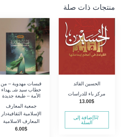
منتجات ذات صلة
الحسين القائد
قبسات مهدوية – من
خطاب سيد شـ ـهداء
مركز باء للدراسات
الأمة – طبعة جديدة
13.00
$
جمعية المعارف
الإسلامية الثقافية
دار
إضافة إلى
المعارف الاسلامية
السلة
6.00
$