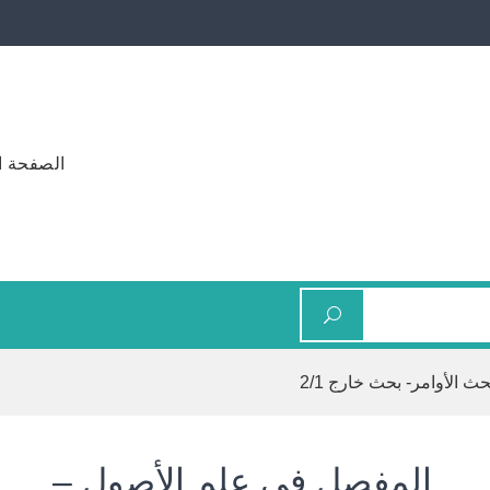
الصفحة ا
الأوامر- بحث خارج 2/1
المفصل في علم الأصول –