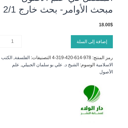
مبحث الأوامر- بحث خارج 2/1
18.00
$
كمية
إضافة إلى السلة
المفصل
في علم
رمز المنتج:
978-614-420-319-4
التصنيفات:
الفلسفة
,
الكتب
الأصول -
الاسلامية
الوسوم:
الشيخ د. علي بو سلمان الجبيلي
,
علم
مبحث
الأصول
الأوامر-
بحث خارج
2/1