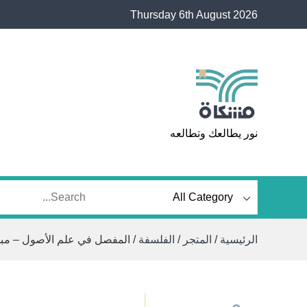
Ski
Thursday 6th August 2026
t
conten
مشكاة
نور يطالعك وتطالعه
الرئيسية
/
المتجر
/
الفلسفة
/ المفصل في علم الأصول – مبحث 