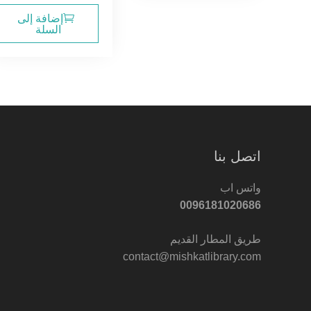
إضافة إلى
السلة
اتصل بنا
واتس اب
0096181020686
طريق المطار القديم
contact@mishkatlibrary.com