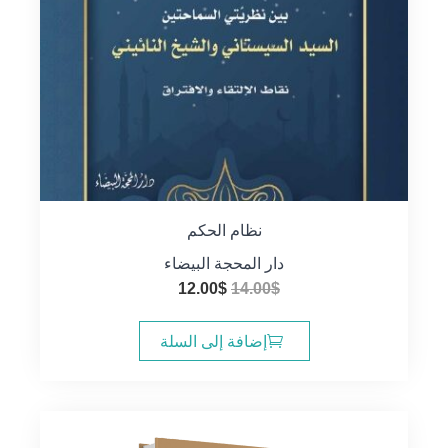
نظام الحكم
دار المحجة البيضاء
السعر
السعر
12.00
$
14.00
$
الأصلي
الحالي
هو:
هو:
إضافة إلى السلة
12.00$.
14.00$.