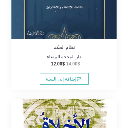
نظام الحكم
دار المحجة البيضاء
السعر
السعر
12.00
$
14.00
$
الأصلي
الحالي
هو:
هو:
إضافة إلى السلة
12.00$.
14.00$.