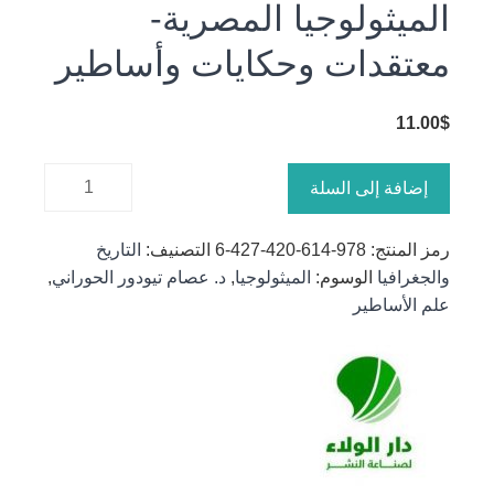
الميثولوجيا المصرية-
معتقدات وحكايات وأساطير
11.00
$
كمية
إضافة إلى السلة
الميثولوجيا
المصرية-
رمز المنتج:
978-614-420-427-6
التصنيف:
التاريخ
معتقدات
والجغرافيا
الوسوم:
الميثولوجيا
,
د. عصام تيودور الحوراني
,
وحكايات
علم الأساطير
وأساطير