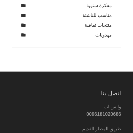
مفكرة سنوية
مناسب للناشئة
منتجات ثقافية
مهدويات
اتصل بنا
واتس اب
0096181020686
طريق المطار القديم