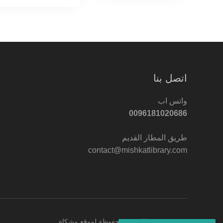
اتصل بنا
واتس اب
0096181020686
طريق المطار القديم
contact@mishkatlibrary.com
© 2022 جميع الحقوق محفوظة لموقع مشكاة