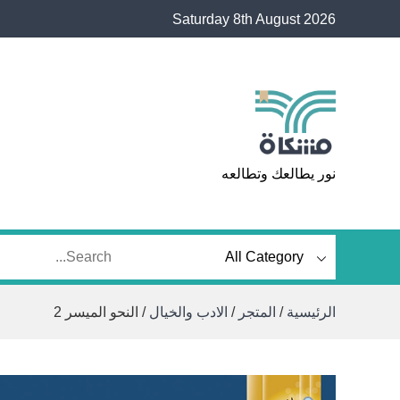
Ski
Saturday 8th August 2026
t
conten
مشكاة
نور يطالعك وتطالعه
الرئيسية
/
المتجر
/
الادب والخيال
/ النحو الميسر 2