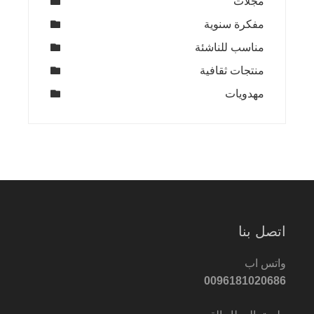
مجلات
مفكرة سنوية
مناسب للناشئة
منتجات ثقافية
مهدويات
اتصل بنا
واتس اب
0096181020686