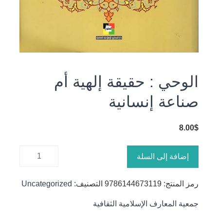
الوحي : حقيقة إلهية أم
صناعة إنسانية
8.00
$
كمية
إضافة إلى السلة
الوحي :
حقيقة
رمز المنتج:
9786144673119
التصنيف:
Uncategorized
إلهية أم
صناعة
جمعية المعارف الإسلامية الثقافية
إنسانية